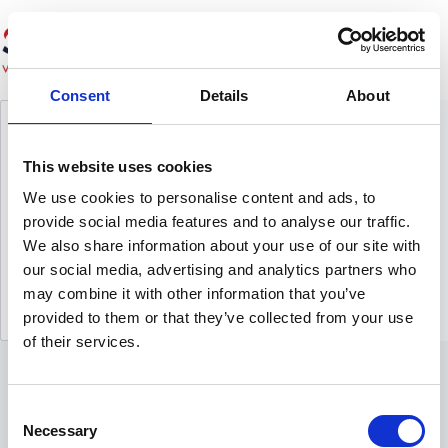
Ga
naar
de
inhoud
Consent
Details
About
DRC-Hosting wordt Schotte-IT!
This website uses cookies
Schotte-IT
5 december 2024
2024
We use cookies to personalise content and ads, to
provide social media features and to analyse our traffic.
Heb je het al gehoord? Vanaf 1 januari 2025 is DRC-
We also share information about your use of our site with
Hosting nu Schotte-IT! ✨ Dezelfde kwaliteit en
service, een nieuwe naam. #nieuwjaar #nieuwenaam
our social media, advertising and analytics partners who
#schotte-it #hosting #drchosting
may combine it with other information that you’ve
provided to them or that they’ve collected from your use
of their services.
C
Necessary
o