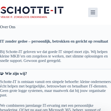
Ga
naar
de
inhoud
Over Ons
IT zonder gedoe – persoonlijk, betrokken en gericht op resultaat
Bij Schotte-IT geloven we dat goede IT simpel moet zijn. Wij helpen
kleine MKB’ers om zorgeloos te werken, met slimme oplossingen en
snelle support. Gewoon goed geregeld.
🧩
Wie zijn wij?
Schotte-IT is ontstaan vanuit een simpele behoefte: kleine ondernemers
écht helpen met begrijpelijke, betrouwbare en betaalbare IT-diensten.
Geen grote logge systemen, maar maatwerk dat bij jouw organisatie
past.
We combineren jarenlange IT-ervaring met een persoonlijke
benadering. Of het nu gaat om Microsoft 365, beheer, support of