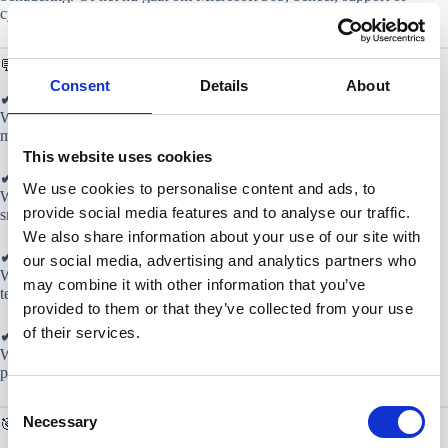
cybersecurity – jij belt, wij regelen het.
💬
Onze aanpak
Consent
Details
About
✔ Persoonlijk
We kennen onze klanten en hun bedrijf. Je krijgt geen helpdeskrobot,
maar direct iemand die je kent.
This website uses cookies
✔ Begrijpelijk
We use cookies to personalise content and ads, to
We leggen alles uit in normale taal. Jij hoeft geen IT’er te zijn om te
provide social media features and to analyse our traffic.
snappen wat we doen.
We also share information about your use of our site with
✔ Betrouwbaar
our social media, advertising and analytics partners who
We nemen verantwoordelijkheid. Geen halve oplossingen of
may combine it with other information that you’ve
terugkerende issues.
provided to them or that they’ve collected from your use
of their services.
✔ Proactief
We wachten niet tot iets stuk gaat. We denken mee en voorkomen
problemen.
C
Necessary
🎯
Onze missie
o