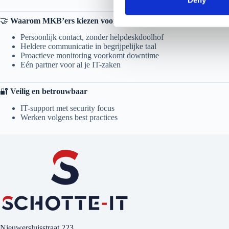
Deny
S
🤝
Waarom MKB’ers kiezen voor Schotte-IT
e
l
Persoonlijk contact, zonder helpdeskdoolhof
Heldere communicatie in begrijpelijke taal
e
Proactieve monitoring voorkomt downtime
c
Eén partner voor al je IT-zaken
t
i
🔐
Veilig en betrouwbaar
o
IT-support met security focus
n
Werken volgens best practices
Nieuwersluisstraat 223