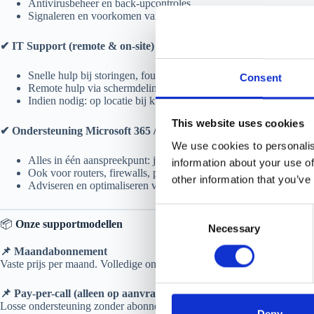
Antivirusbeheer en back-upcontroles
Signaleren en voorkomen van problemen vóórdat ze ontstaan
✔ IT Support (remote & on-site)
Snelle hulp bij storingen, foutmeldingen en gebruikersvragen
Consent
Remote hulp via schermdeling of telefonisch
Indien nodig: op locatie bij kritieke problemen
This website uses cookies
✔ Ondersteuning Microsoft 365 / e-mail / printers
We use cookies to personalis
Alles in één aanspreekpunt: jij belt, wij regelen
information about your use of
Ook voor routers, firewalls, printers of NAS-systemen
other information that you’ve
Adviseren en optimaliseren van je huidige setup
C
📦
Onze supportmodellen
Necessary
o
n
📌 Maandabonnement
s
Vaste prijs per maand. Volledige ontzorging en altijd bereikbaar voor v
e
📌 Pay-per-call (alleen op aanvraag)
n
Losse ondersteuning zonder abonnement. Niet standaard, maar bespree
t