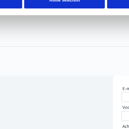
Allow selection
E-m
Vo
Ac